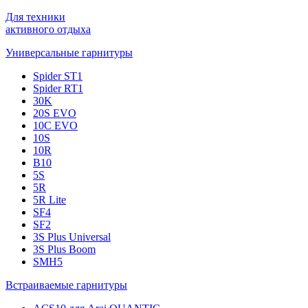
Для техники
активного отдыха
Универсальные гарнитуры
Spider ST1
Spider RT1
30K
20S EVO
10C EVO
10S
10R
B10
5S
5R
5R Lite
SF4
SF2
3S Plus Universal
3S Plus Boom
SMH5
Встраиваемые гарнитуры