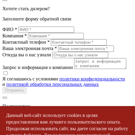
Хотите
стать дилером?
Заполните форму обратной связи
ФИО *
Компания *
Контактный телефон *
Ваша электронная почта *
Откуда вы о нас узнали
Запрос и информация о компании
Я соглашаюсь c условиями
политики конфиденциальности
и
политикой обработки персональных данных
Отправить
Подпишитесь
на обновления
Данный веб-сайт использует cookies в целях
предоставления вам лучшего пользовательского опыта.
Имя *
Электронная почта *
Продолжая использовать сайт, вы даете согласие на работу
Серийный номер устройства