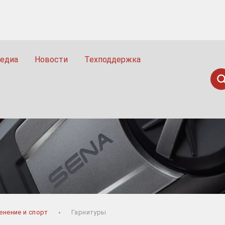
едиа
Новости
Техподдержка
Пои
Н
енение и спорт
Гарнитуры