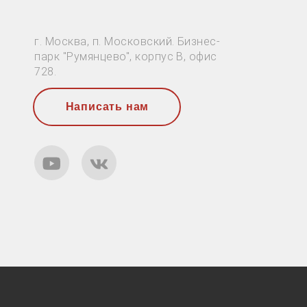
г. Москва, п. Московский. Бизнес-
парк "Румянцево", корпус В, офис
728.
Написать нам
YouTube
ВКонтакте