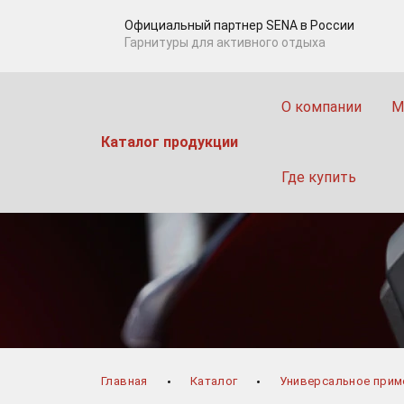
Официальный партнер SENA в Роcсии
Гарнитуры для активного отдыха
О компании
М
Каталог продукции
Где купить
Главная
Каталог
Универсальное прим