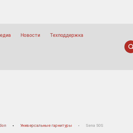
едиа
Новости
Техподдержка
Пои
Н
don
Универсальные гарнитуры
Sena 50S