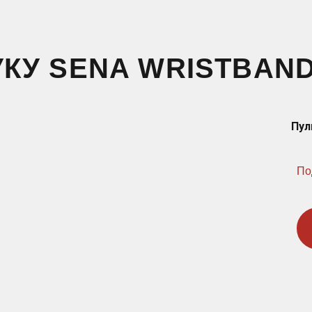
УКУ SENA WRISTBAN
Пул
По