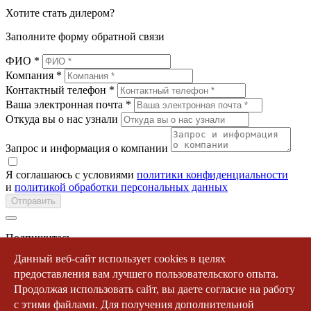
Хотите
стать дилером?
Заполните форму обратной связи
ФИО *
Компания *
Контактный телефон *
Ваша электронная почта *
Откуда вы о нас узнали
Запрос и информация о компании
Я соглашаюсь c условиями
политики конфиденциальности
и
политикой обработки персональных данных
Отправить
Подпишитесь
на обновления
Данный веб-сайт использует cookies в целях
предоставления вам лучшего пользовательского опыта.
Имя *
Электронная почта *
Продолжая использовать сайт, вы даете согласие на работу
Серийный номер устройства
с этими файлами. Для получения дополнительной