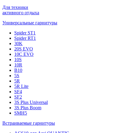
Для техники
активного отдыха
Универсальные гарнитуры
Spider ST1
Spider RT1
30K
20S EVO
10C EVO
10S
10R
B10
5S
5R
5R Lite
SF4
SF2
3S Plus Universal
3S Plus Boom
SMH5
Встраиваемые гарнитуры