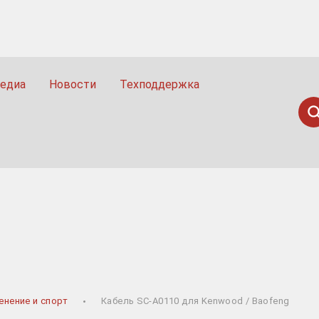
едиа
Новости
Техподдержка
Пои
Н
енение и спорт
Кабель SC-A0110 для Kenwood / Baofeng