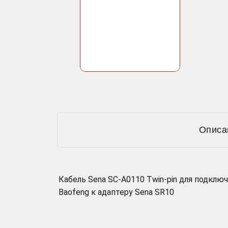
Описа
Кабель Sena SC-A0110 Twin-pin для подклю
Baofeng к адаптеру Sena SR10